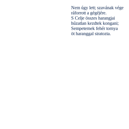
Nem úgy lett; szavának vége
ráforrott a gégéjére.
S Celje összes harangjai
húzatlan kezdtek kongani;
Sempeternek fehér tornya
öt haranggal siratozta.