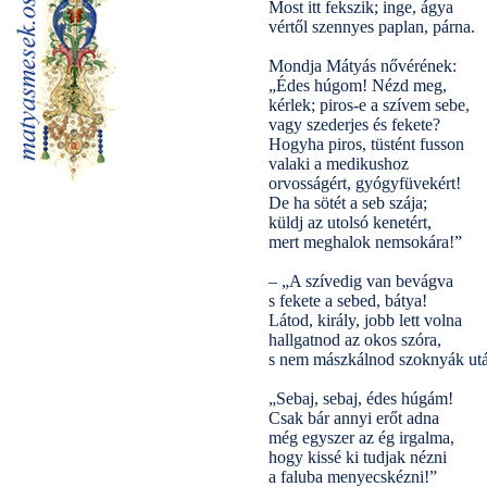
Most itt fekszik; inge, ágya
vértől szennyes paplan, párna.
Mondja Mátyás nővérének:
„Édes húgom! Nézd meg,
kérlek; piros-e a szívem sebe,
vagy szederjes és fekete?
Hogyha piros, tüstént fusson
valaki a medikushoz
orvosságért, gyógyfüvekért!
De ha sötét a seb szája;
küldj az utolsó kenetért,
mert meghalok nemsokára!”
– „A szívedig van bevágva
s fekete a sebed, bátya!
Látod, király, jobb lett volna
hallgatnod az okos szóra,
s nem mászkálnod szoknyák utá
„Sebaj, sebaj, édes húgám!
Csak bár annyi erőt adna
még egyszer az ég irgalma,
hogy kissé ki tudjak nézni
a faluba menyecskézni!”