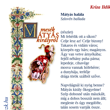
Kríza Ildi
Mátyás halála
Szlovén ballada
(részlet)
Mi fehérlik ott a síkon?
Celje lesz az! Celje bizony!
Takaros és vidám város;
közepén egy hárs; magányos.
Ágy van vetve árnyékába;
fejtől néhány puha párna;
lepedeje, cihavége
mosva vannak hófehérre;
a dunyhája, terítője
drága török szálból szőve.
Napvilágnál ki nyög benne?
Mátyás király őkegyelme!
Szép dobosné után mászkált,
míg a dobos bosszút nem állt;
megleste és úgy megdöfte,
talán sosem varrják össze.