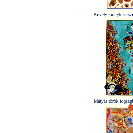
Kevély királykisassz
Mátyás török fogságb