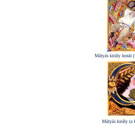
Mátyás király lustái 
Mátyás király (a 